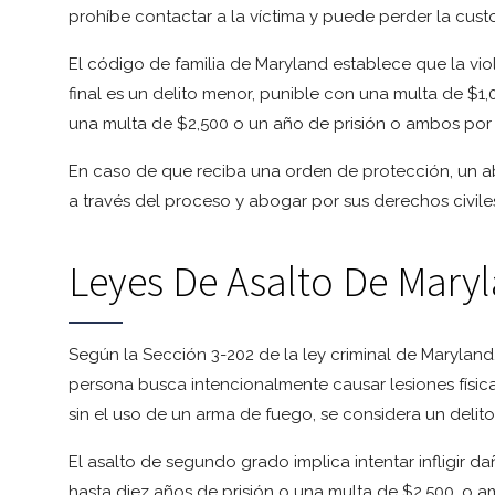
prohíbe contactar a la víctima y puede perder la custo
El código de familia de Maryland establece que la vi
final es un delito menor, punible con una multa de $1,
una multa de $2,500 o un año de prisión o ambos po
En caso de que reciba una orden de protección, un 
a través del proceso y abogar por sus derechos civiles
Leyes De Asalto De Mary
Según la Sección 3-202 de la ley criminal de Maryland,
persona busca intencionalmente causar lesiones física
sin el uso de un arma de fuego, se considera un delito
El asalto de segundo grado implica intentar infligir d
hasta diez años de prisión o una multa de $2,500, o 