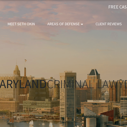
FREE CA
MEET SETH OKIN
AREAS OF DEFENSE
CLIENT REVIEWS
ARYLAND
CRIMINAL LAWY