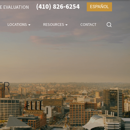
(410) 826-6254
SE EVALUATION
ESPAÑOL
LOCATIONS
RESOURCES
CONTACT
ER