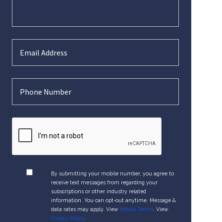
By submitting your mobile number, you agree to
receive text messages from regarding your
subscriptions or other industry related
information. You can opt-out anytime. Message &
data rates may apply. View
Mobile Terms
. View
Privacy Policy
.